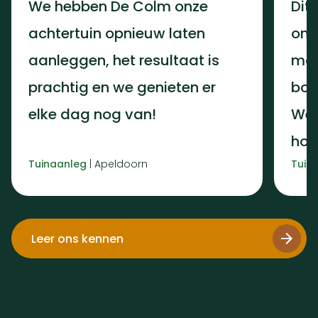
We hebben De Colm onze
Dit
achtertuin opnieuw laten
ons
aanleggen, het resultaat is
moe
prachtig en we genieten er
boo
elke dag nog van!
We 
hoe
Tuinaanleg
|
Apeldoorn
Tuin
Leer ons kennen