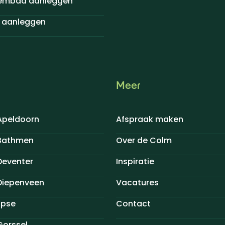
embad aanleggen
aanleggen
Meer
Apeldoorn
Afspraak maken
 Bathmen
Over de Colm
Deventer
Inspiratie
Diepenveen
Vacatures
Epse
Contact
Gorssel