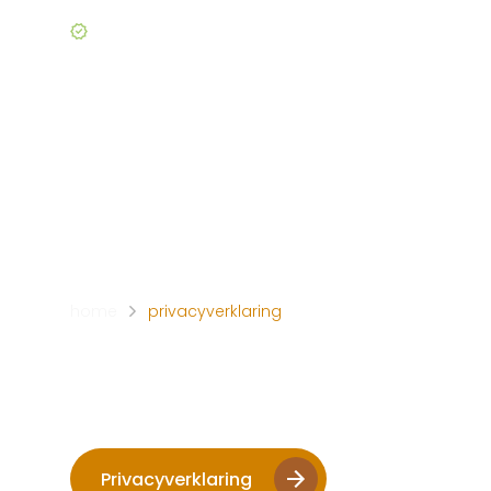
30+ jaar een begrip
Particulieren
Onderhoud
Zakelijk
home
privacyverklaring
Privacyverkla
Klik op de knop hieronder en lees de privacyverkla
Privacyverklaring