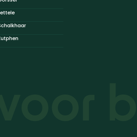
ettele
Schalkhaar
Zutphen
voor b