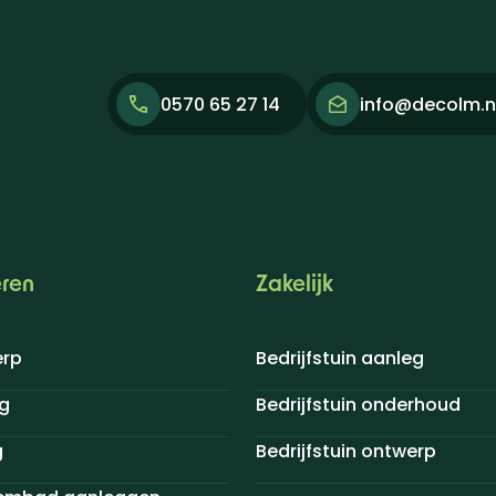
0570 65 27 14
info@decolm.n
eren
Zakelijk
erp
Bedrijfstuin aanleg
g
Bedrijfstuin onderhoud
g
Bedrijfstuin ontwerp